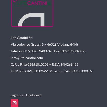
Life Cantini Srl
Via Lodovico Grossi, 5 – 46019
Viadana (MN)
Telefono +39 0375 240074 –
Fax +39 0375 240075
info@life-cantini.com
C. F. e P.Iva 02651010205 – R.E.A. MN269422
ISCR. REG. IMP. N° 02651010205 – CAP.SO €50.000 I.V.
Seguici su Life Green: