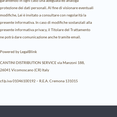
garantendo in ogni caso una adeguata ed analoga
protezione dei dati personali. Al fine di visionare eventuali
modifiche, Lei è invitato a consultare con regolarità la
presente informativa. In caso di modifiche sostanziali alla
presente informativa privacy, il Titolare del Trattamento
ne potrà dare comunicazione anche tramite email.
Powered by LegalBlink
CANTINI DISTRIBUTION SERVICE via Manzoni 188,
26041 Vicomoscano (CR) Italy
cf/p.iva 01046100192 – R.E.A. Cremona 131015