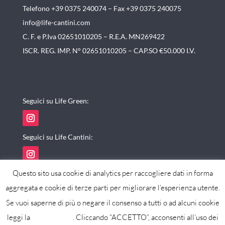
Telefono +39 0375 240074 –
Fax +39 0375 240075
info@life-cantini.com
C. F. e P.Iva 02651010205 – R.E.A. MN269422
ISCR. REG. IMP. N° 02651010205 – CAP.SO €50.000 I.V.
Seguici su Life Green:
Seguici su Life Cantini:
Questo sito usa cookie di analytics per raccogliere dati in forma
aggregata e cookie di terze parti per migliorare l’esperienza utente.
Se vuoi saperne di più o negare il consenso a tutti o ad alcuni cookie
powered by maxistudio
leggi la
cookie policy
. Cliccando “ACCETTO”, acconsenti all’uso dei