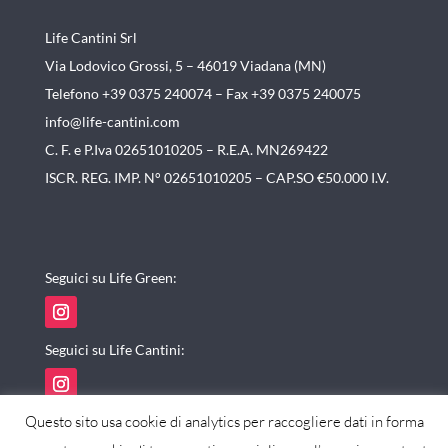
Life Cantini Srl
Via Lodovico Grossi, 5 – 46019
Viadana (MN)
Telefono +39 0375 240074 –
Fax +39 0375 240075
info@life-cantini.com
C. F. e P.Iva 02651010205 – R.E.A. MN269422
ISCR. REG. IMP. N° 02651010205 – CAP.SO €50.000 I.V.
Seguici su Life Green:
Seguici su Life Cantini:
Questo sito usa cookie di analytics per raccogliere dati in forma