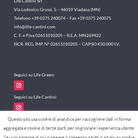
Life Cantini Srl
Via Lodovico Grossi, 5 – 46019
Viadana (MN)
Telefono +39 0375 240074 –
Fax +39 0375 240075
info@life-cantini.com
C. F. e P.Iva 02651010205 – R.E.A. MN269422
ISCR. REG. IMP. N° 02651010205 – CAP.SO €50.000 I.V.
Seguici su Life Green:
Seguici su Life Cantini:
Questo sito usa cookie di analytics per raccogliere dati in forma
aggregata e cookie di terze parti per migliorare l’esperienza utente.
Se vuoi saperne di più o negare il consenso a tutti o ad alcuni cookie
powered by maxistudio