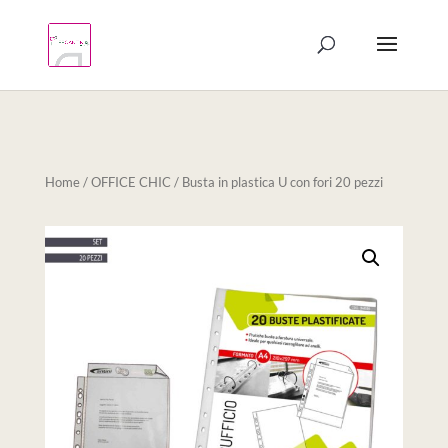
Products
search
Home
/
OFFICE CHIC
/ Busta in plastica U con fori 20 pezzi