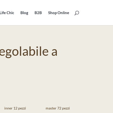
Life Chic
Blog
B2B
Shop Online
egolabile a
inner 12 pezzi
master 72 pezzi