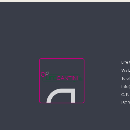
Life 
Via 
Tele
info
C. F
ISCR