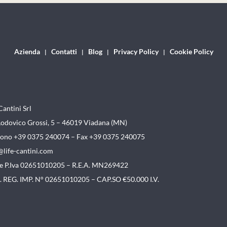
Azienda
Contatti
Blog
Privacy Policy
Cookie Policy
Cantini Srl
Lodovico Grossi, 5 – 46019
Viadana (MN)
fono +39 0375 240074 –
Fax +39 0375 240075
@life-cantini.com
. e P.Iva 02651010205 – R.E.A. MN269422
. REG. IMP. N° 02651010205 – CAP.SO €50.000 I.V.