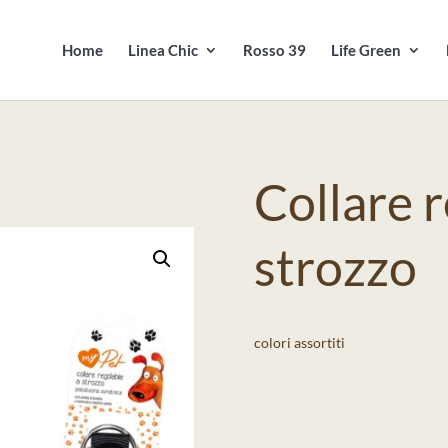
Products
search
Home
Linea Chic
Rosso 39
Life Green
Collare r
strozzo
colori assortiti