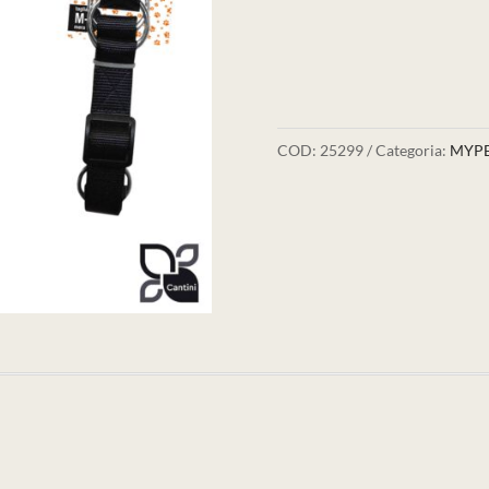
COD:
25299
Categoria:
MYPE