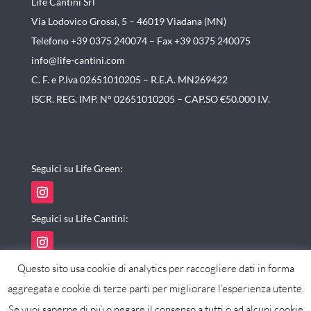
Life Cantini Srl
Via Lodovico Grossi, 5 – 46019
Viadana (MN)
Telefono +39 0375 240074 –
Fax +39 0375 240075
info@life-cantini.com
C. F. e P.Iva 02651010205 – R.E.A. MN269422
ISCR. REG. IMP. N° 02651010205 – CAP.SO €50.000 I.V.
Seguici su Life Green:
Seguici su Life Cantini:
Questo sito usa cookie di analytics per raccogliere dati in forma
aggregata e cookie di terze parti per migliorare l’esperienza utente.
Se vuoi saperne di più o negare il consenso a tutti o ad alcuni cookie
powered by maxistudio