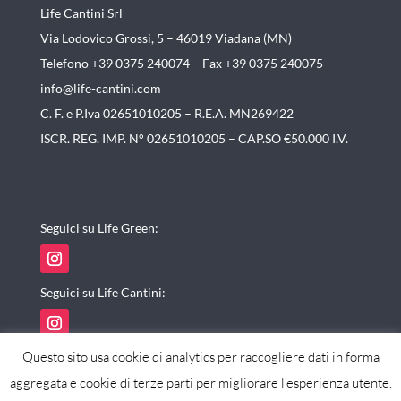
Life Cantini Srl
Via Lodovico Grossi, 5 – 46019
Viadana (MN)
Telefono +39 0375 240074 –
Fax +39 0375 240075
info@life-cantini.com
C. F. e P.Iva 02651010205 – R.E.A. MN269422
ISCR. REG. IMP. N° 02651010205 – CAP.SO €50.000 I.V.
Seguici su Life Green:
Seguici su Life Cantini:
Questo sito usa cookie di analytics per raccogliere dati in forma
aggregata e cookie di terze parti per migliorare l’esperienza utente.