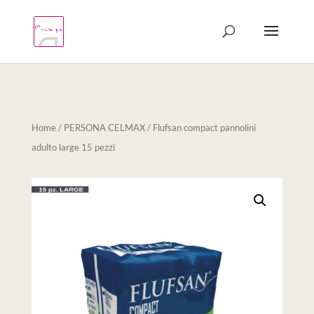
Products
search
Home
/
PERSONA CELMAX
/ Flufsan compact pannolini
adulto large 15 pezzi