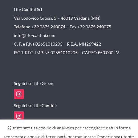
Life Cantini Srl
Via Lodovico Grossi, 5 – 46019
Viadana (MN)
Telefono +39 0375 240074 –
Fax +39 0375 240075
info@life-cantini.com
C. F. e P.Iva 02651010205 – R.E.A. MN269422
ISCR. REG. IMP. N° 02651010205 – CAP.SO €50.000 I.V.
Seguici su Life Green:
Seguici su Life Cantini:
Questo sito usa cookie di analytics per raccogliere dati in forma
aggregata e cookie di terze parti per migliorare l’esperienza utente.