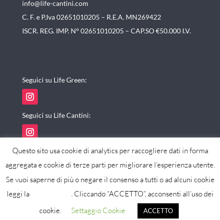
info@life-cantini.com
C. F. e P.Iva 02651010205 – R.E.A. MN269422
ISCR. REG. IMP. N° 02651010205 – CAP.SO €50.000 I.V.
Seguici su Life Green:
Seguici su Life Cantini:
Questo sito usa cookie di analytics per raccogliere dati in forma
aggregata e cookie di terze parti per migliorare l’esperienza utente.
Se vuoi saperne di più o negare il consenso a tutti o ad alcuni cookie
powered by maxistudio
leggi la
cookie policy
. Cliccando “ACCETTO”, acconsenti all’uso dei
cookie.
Settaggio Cookie
ACCETTO