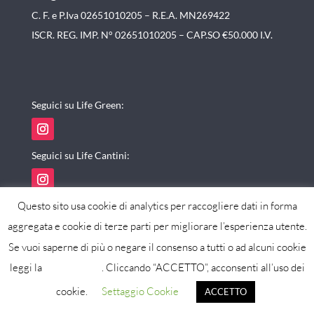
C. F. e P.Iva 02651010205 – R.E.A. MN269422
ISCR. REG. IMP. N° 02651010205 – CAP.SO €50.000 I.V.
Seguici su Life Green:
Seguici su Life Cantini:
Questo sito usa cookie di analytics per raccogliere dati in forma
aggregata e cookie di terze parti per migliorare l’esperienza utente.
Se vuoi saperne di più o negare il consenso a tutti o ad alcuni cookie
powered by maxistudio
leggi la
cookie policy
. Cliccando “ACCETTO”, acconsenti all’uso dei
cookie.
Settaggio Cookie
ACCETTO