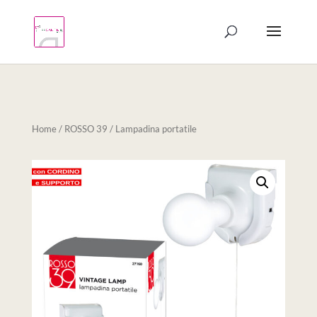
Products
search
Home
/
ROSSO 39
/ Lampadina portatile