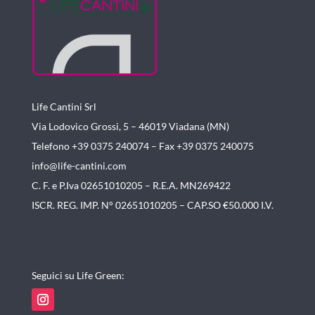
Life Cantini Srl
Via Lodovico Grossi, 5 – 46019
Viadana (MN)
Telefono +39 0375 240074 –
Fax +39 0375 240075
info@life-cantini.com
C. F. e P.Iva 02651010205 – R.E.A. MN269422
ISCR. REG. IMP. N° 02651010205 – CAP.SO €50.000 I.V.
Seguici su Life Green: