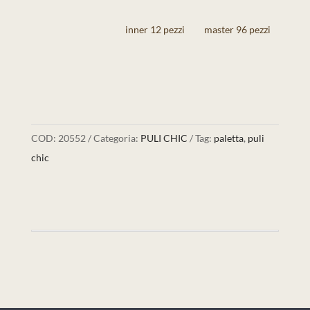
inner 12 pezzi
master 96 pezzi
COD:
20552
Categoria:
PULI CHIC
Tag:
paletta
,
puli
chic