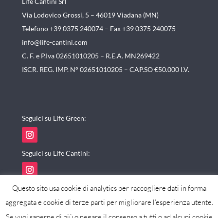
Life Cantini Srl
Via Lodovico Grossi, 5 – 46019
Viadana (MN)
Telefono +39 0375 240074 –
Fax +39 0375 240075
info@life-cantini.com
C. F. e P.Iva 02651010205 – R.E.A. MN269422
ISCR. REG. IMP. N° 02651010205 – CAP.SO €50.000 I.V.
Seguici su Life Green:
Seguici su Life Cantini:
Questo sito usa cookie di analytics per raccogliere dati in forma
aggregata e cookie di terze parti per migliorare l’esperienza utente.
Se vuoi saperne di più o negare il consenso a tutti o ad alcuni cookie
powered by maxistudio