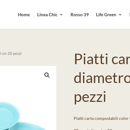
Products
search
Home
Linea Chic
Rosso 39
Life Green
Piatti ca
3 cm 20 pezzi
diametro
pezzi
Piatti carta compostabili color