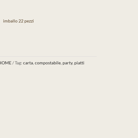
imballo 22 pezzi
 HOME
Tag:
carta
,
compostabile
,
party
,
piatti