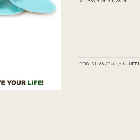
20 pezzi, diametro 23 cm
COD:
31168
Categoria:
LIFE