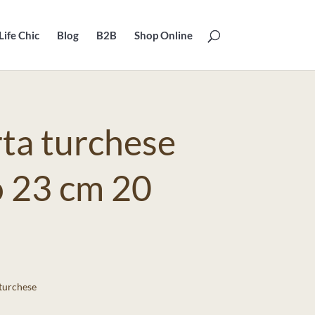
Life Chic
Blog
B2B
Shop Online
rta turchese
 23 cm 20
 turchese