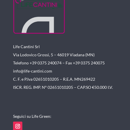
Life Cantini Srl
Via Lodovico Grossi, 5 – 46019
Viadana (MN)
Telefono +39 0375 240074 –
Fax +39 0375 240075
info@life-cantini.com
C. F. e P.Iva 02651010205 – R.E.A. MN269422
ISCR. REG. IMP. N° 02651010205 – CAP.SO €50.000 I.V.
Seguici su Life Green: