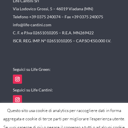
Life Cantini Srl
Via Lodovico Grossi, 5 – 46019
Viadana (MN)
Telefono +39 0375 240074 –
Fax +39 0375 240075
info@life-cantini.com
C. F. e P.Iva 02651010205 – R.E.A. MN269422
ISCR. REG. IMP. N° 02651010205 – CAP.SO €50.000 I.V.
Seguici su Life Green:
Seguici su Life Cantini:
Questo sito usa cookie di analytics per raccogliere dati in forma
aggregata e cookie di terze parti per migliorare l’esperienza utente.
Se vuoi saperne di più o negare il consenso a tutti o ad alcuni cookie
powered by maxistudio