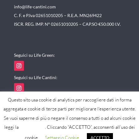
info@life-cantini.com
C. F. e P.Iva 02651010205 – R.E.A. MN269422
ISCR. REG. IMP. N° 02651010205 – CAP.SO €50.000 I.V.
Seguici su Life Green:
Seguici su Life Cantini:
Questo sito usa cookie di analytics per raccogliere dati in forma
aggregata e cookie di terze parti per migliorare l’esperienza utente.
Se vuoi saperne di più o negare il consenso a tutti o ad alcuni cookie
powered by maxistudio
leggi la
cookie policy
. Cliccando “ACCETTO”, acconsenti all’uso dei
cookie.
Settaggio Cookie
ACCETTO