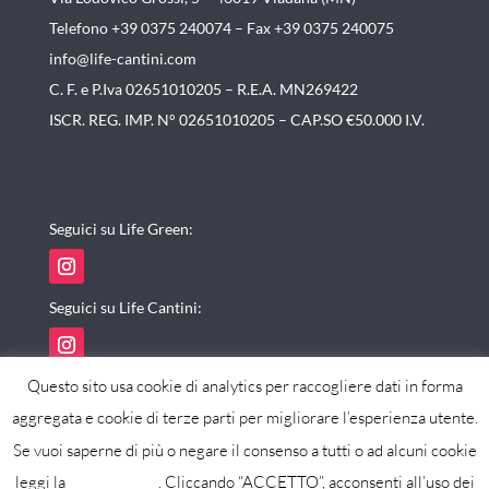
Telefono +39 0375 240074 –
Fax +39 0375 240075
info@life-cantini.com
C. F. e P.Iva 02651010205 – R.E.A. MN269422
ISCR. REG. IMP. N° 02651010205 – CAP.SO €50.000 I.V.
Seguici su Life Green:
Seguici su Life Cantini:
Questo sito usa cookie di analytics per raccogliere dati in forma
aggregata e cookie di terze parti per migliorare l’esperienza utente.
Se vuoi saperne di più o negare il consenso a tutti o ad alcuni cookie
powered by maxistudio
leggi la
cookie policy
. Cliccando “ACCETTO”, acconsenti all’uso dei