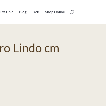
Life Chic
Blog
B2B
Shop Online
tro Lindo cm
x