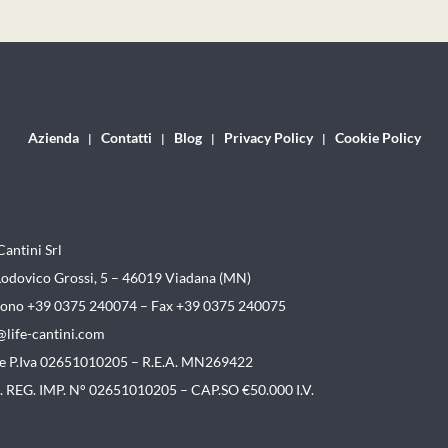
Azienda
Contatti
Blog
Privacy Policy
Cookie Policy
Cantini Srl
Lodovico Grossi, 5 – 46019
Viadana (MN)
fono +39 0375 240074 –
Fax +39 0375 240075
@life-cantini.com
. e P.Iva 02651010205 – R.E.A. MN269422
. REG. IMP. N° 02651010205 – CAP.SO €50.000 I.V.