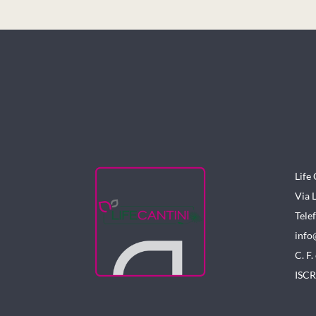
Life 
Via 
Tele
info
C. F
ISCR