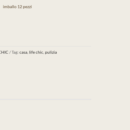
imballo 12 pezzi
CHIC
Tag:
casa
,
life chic
,
pulizia