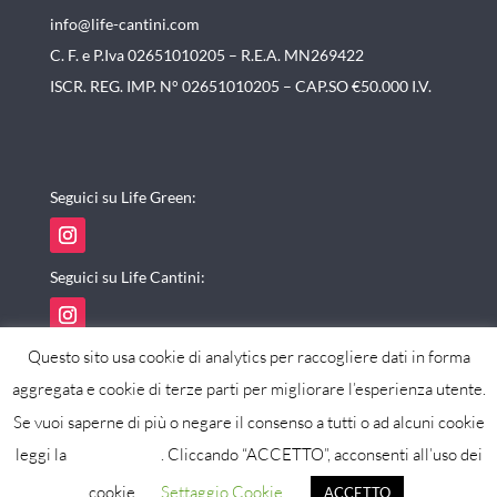
info@life-cantini.com
C. F. e P.Iva 02651010205 – R.E.A. MN269422
ISCR. REG. IMP. N° 02651010205 – CAP.SO €50.000 I.V.
Seguici su Life Green:
Seguici su Life Cantini:
Questo sito usa cookie di analytics per raccogliere dati in forma
aggregata e cookie di terze parti per migliorare l’esperienza utente.
Se vuoi saperne di più o negare il consenso a tutti o ad alcuni cookie
powered by maxistudio
leggi la
cookie policy
. Cliccando “ACCETTO”, acconsenti all’uso dei
cookie.
Settaggio Cookie
ACCETTO