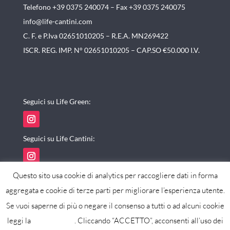
Telefono +39 0375 240074 –
Fax +39 0375 240075
info@life-cantini.com
C. F. e P.Iva 02651010205 – R.E.A. MN269422
ISCR. REG. IMP. N° 02651010205 – CAP.SO €50.000 I.V.
Seguici su Life Green:
Seguici su Life Cantini:
Questo sito usa cookie di analytics per raccogliere dati in forma
aggregata e cookie di terze parti per migliorare l’esperienza utente.
Se vuoi saperne di più o negare il consenso a tutti o ad alcuni cookie
powered by maxistudio
leggi la
cookie policy
. Cliccando “ACCETTO”, acconsenti all’uso dei