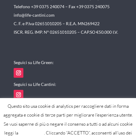
Telefono +39 0375 240074 –
Fax +39 0375 240075
info@life-cantini.com
C. F. e P.Iva 02651010205 – R.E.A. MN269422
ISCR. REG. IMP. N° 02651010205 – CAP.SO €50.000 I.V.
Seguici su Life Green:
Seguici su Life Cantini:
Questo sito usa cookie di analytics per raccogliere dati in forma
aggregata e cookie di terze parti per migliorare l’esperienza utente.
Se vuoi saperne di più o negare il consenso a tutti o ad alcuni cookie
powered by maxistudio
leggi la
cookie policy
. Cliccando “ACCETTO”, acconsenti all’uso dei