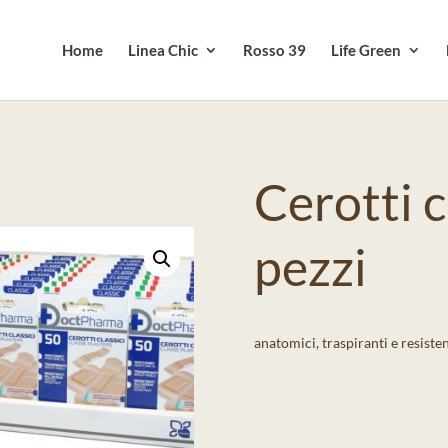
Products
search
Home
Linea Chic
Rosso 39
Life Green
Cerotti c
pezzi
anatomici, traspiranti e resisten