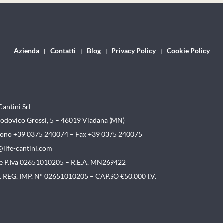
Azienda
Contatti
Blog
Privacy Policy
Cookie Policy
Cantini Srl
Lodovico Grossi, 5 – 46019
Viadana (MN)
fono +39 0375 240074 –
Fax +39 0375 240075
@life-cantini.com
. e P.Iva 02651010205 – R.E.A. MN269422
. REG. IMP. N° 02651010205 – CAP.SO €50.000 I.V.