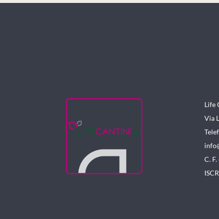
Life 
Via 
Tele
info
C. F
ISCR