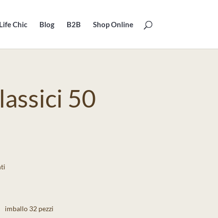
Life Chic
Blog
B2B
Shop Online
lassici 50
ti
imballo 32 pezzi